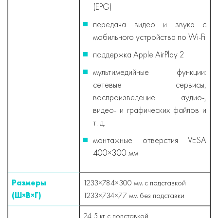
(EPG)
передача видео и звука с
мобильного устройства по Wi-Fi
поддержка Apple AirPlay 2
мультимедийные функции:
сетевые сервисы,
воспроизведение аудио-,
видео- и графических файлов и
т. д.
монтажные отверстия VESA
400×300 мм
Размеры
1233×784×300 мм с подставкой
(Ш×В×Г)
1233×734×77 мм без подставки
24,5 кг с подставкой