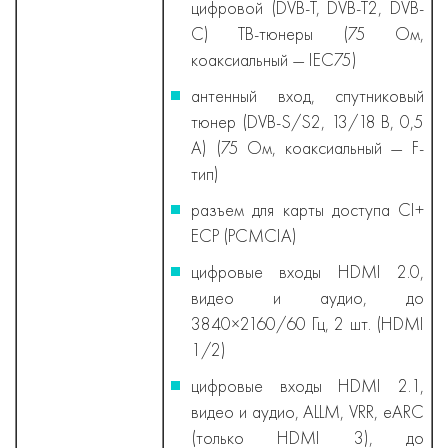
цифровой (DVB-T, DVB-T2, DVB-
C) ТВ-тюнеры (75 Ом,
коаксиальный — IEC75)
антенный вход, спутниковый
тюнер (DVB-S/S2, 13/18 В, 0,5
А) (75 Ом, коаксиальный — F-
тип)
разъем для карты доступа CI+
ECP (PCMCIA)
цифровые входы HDMI 2.0,
видео и аудио, до
3840×2160/60 Гц, 2 шт. (HDMI
1/2)
цифровые входы HDMI 2.1,
видео и аудио, ALLM, VRR, eARC
(только HDMI 3), до