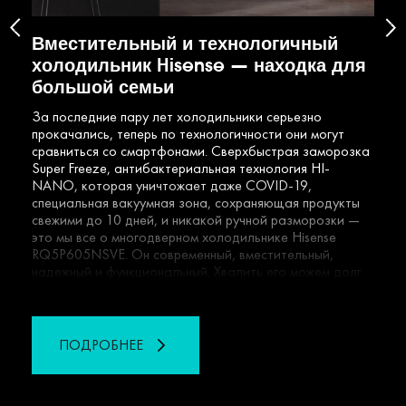
‹
›
Вместительный и технологичный
Пыл
холодильник Hisense — находка для
His
большой семьи
для
За последние пару лет холодильники серьезно
Комп
прокачались, теперь по технологичности они могут
обла
сравниться со смартфонами. Сверхбыстрая заморозка
техн
Super Freeze, антибактериальная технология HI-
вним
NANO, которая уничтожает даже COVID-19,
толь
специальная вакуумная зона, сохраняющая продукты
испо
свежими до 10 дней, и никакой ручной разморозки —
Дава
это мы все о многодверном холодильнике Hisense
удив
RQ5P605NSVE. Он современный, вместительный,
надежный и функциональный. Хвалить его можем долго,
лучше перейдем к делу. Редактор Time Out вместе со
своей большой семьей протестировала новинку и
рассказывает, почему Hisense RQ5P605NSVE нужен и
вам.
ПОДРОБНЕЕ