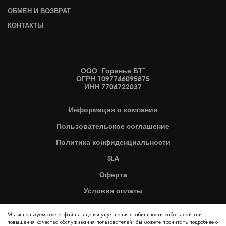
ОБМЕН И ВОЗВРАТ
КОНТАКТЫ
ООО "Горенье БТ"
ОГРН 1097746095875
ИНН 7704722037
Информация
о компании
Пользовательское
соглашение
Политика
конфиденциальности
SLA
Оферта
Условия оплаты
Карта сайта
Мы используем cookie-файлы в целях улучшения стабильности работы сайта и
повышения качества обслуживания пользователей. Вы можете прочитать подробнее о