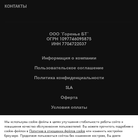
КОНТАКТЫ
ООО "Горенье БТ"
ОГРН 1097746095875
ИНН 7704722037
Информация
о компании
Пользовательское
соглашение
Политика
конфиденциальности
SLA
Оферта
Условия оплаты
Карта сайта
Мы используем cookie-файлы в целях улучшения стабильности работы сайта и
повышения качества обслуживания пользователей. Вы можете прочитать подробнее о
cookie-файлах в
Политике в отношении файлов cookie
2026 © Copyright Hisense
или изменить настройки
браузера. Продолжая пользоваться сайтом без изменения настроек, Вы даете