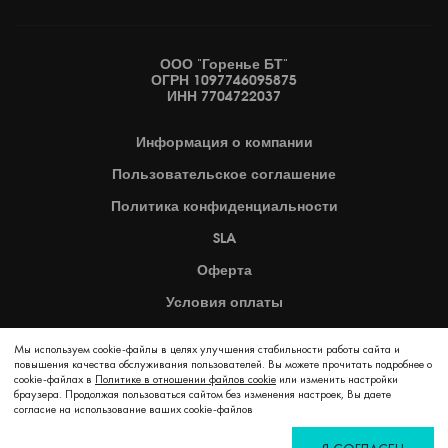
ООО "Горенье БТ"
ОГРН 1097746095875
ИНН 7704722037
Информация
о компании
Пользовательское
соглашение
Политика
конфиденциальности
SLA
Оферта
Условия оплаты
Карта сайта
Мы используем cookie-файлы в целях улучшения стабильности работы сайта и
повышения качества обслуживания пользователей. Вы можете прочитать подробнее о
cookie-файлах в
Политике в отношении файлов cookie
2026 © Copyright Hisense
или изменить настройки
браузера. Продолжая пользоваться сайтом без изменения настроек, Вы даете
согласие на использование ваших cookie-файлов