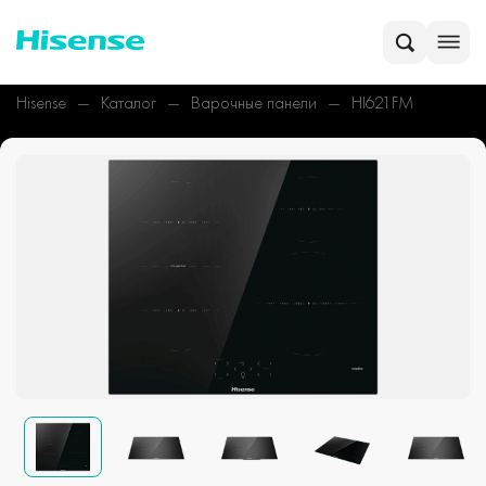
Hisense
Каталог
Варочные панели
HI621FM