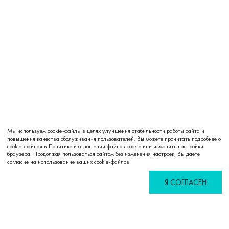
Мы используем cookie-файлы в целях улучшения стабильности работы сайта и
повышения качества обслуживания пользователей. Вы можете прочитать подробнее о
cookie-файлах в
Политике в отношении файлов cookie
или изменить настройки
браузера. Продолжая пользоваться сайтом без изменения настроек, Вы даете
согласие на использование ваших cookie-файлов
Я СОГЛАСЕН
Избранное
Сравнение
Корзина
Войти