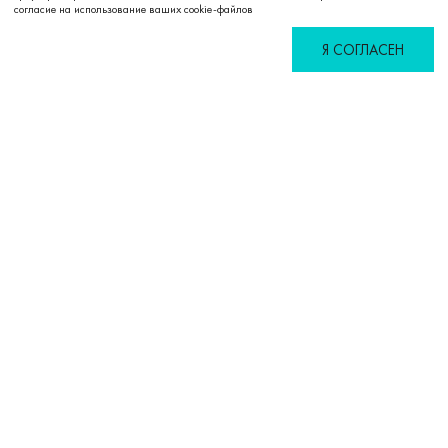
согласие на использование ваших cookie-файлов
Я СОГЛАСЕН
Избранное
Сравнение
Корзина
Войти