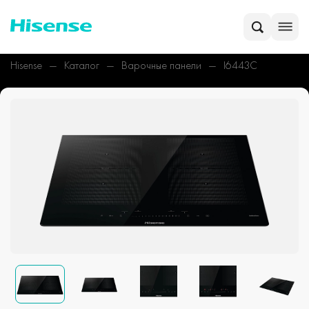
Hisense
Каталог
Варочные панели
I6443C