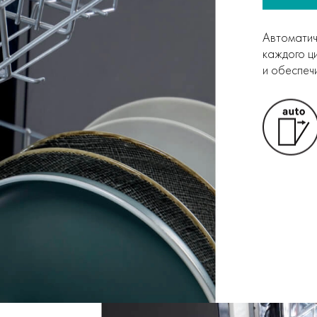
Автоматич
каждого ц
и обеспеч