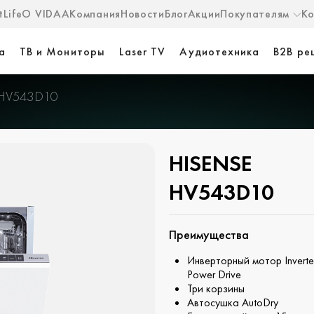
Life
О VIDAA
Компания
Новости
Блог
Акции
Покупателям
К
а
ТВ и Мониторы
Laser TV
Аудиотехника
B2B ре
HV543D10
HISENSE
HV543D10
Преимущества
Инверторный мотор Inverte
Power Drive
Три корзины
Автосушка AutoDry