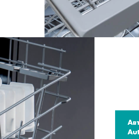
Ав
Au