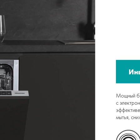
Ин
Мощный бе
с электро
эффективе
мытья, сн