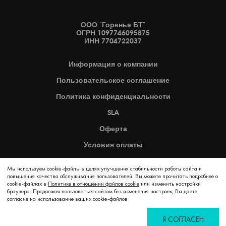
ООО "Горенье БТ"
ОГРН 1097746095875
ИНН 7704722037
Информация
о компании
Пользовательское
соглашение
Политика
конфиденциальности
SLA
Оферта
Условия оплаты
Карта сайта
Мы используем cookie-файлы в целях улучшения стабильности работы сайта и
повышения качества обслуживания пользователей. Вы можете прочитать подробнее о
cookie-файлах в
Политике в отношении файлов cookie
2026 © Copyright Hisense
или изменить настройки
браузера. Продолжая пользоваться сайтом без изменения настроек, Вы даете
согласие на использование ваших cookie-файлов
Я СОГЛАСЕН