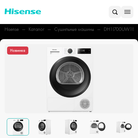
Hisense
Каталог
Сушильные машины
DH1I700UW1E/
Новинка