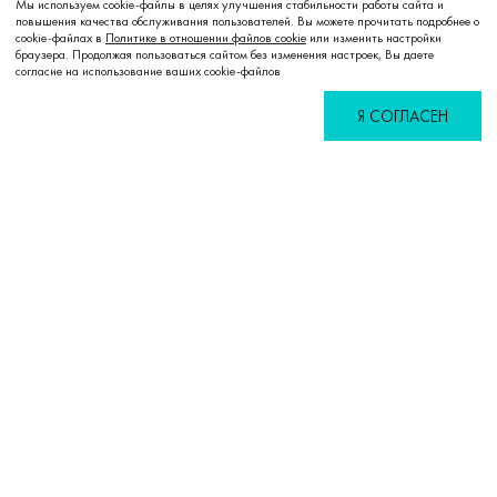
Мы используем cookie-файлы в целях улучшения стабильности работы сайта и
повышения качества обслуживания пользователей. Вы можете прочитать подробнее о
cookie-файлах в
Политике в отношении файлов cookie
или изменить настройки
браузера. Продолжая пользоваться сайтом без изменения настроек, Вы даете
согласие на использование ваших cookie-файлов
Я СОГЛАСЕН
Избранное
Сравнение
Корзина
Войти