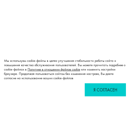
Мы используем cookie-файлы в целях улучшения стабильности работы сайта и
повышения качества обслуживания пользователей. Вы можете прочитать подробнее о
cookie-файлах в
Политике в отношении файлов cookie
или изменить настройки
браузера. Продолжая пользоваться сайтом без изменения настроек, Вы даете
согласие на использование ваших cookie-файлов
Я СОГЛАСЕН
Избранное
Сравнение
Корзина
Войти