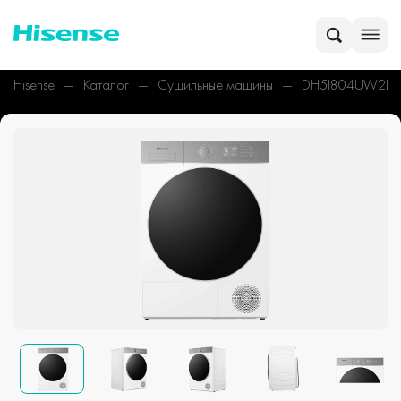
Hisense
Каталог
Сушильные машины
DH5I804UW2D