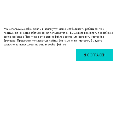
Мы используем cookie-файлы в целях улучшения стабильности работы сайта и
повышения качества обслуживания пользователей. Вы можете прочитать подробнее о
cookie-файлах в
Политике в отношении файлов cookie
или изменить настройки
Добавить в корзину
браузера. Продолжая пользоваться сайтом без изменения настроек, Вы даете
согласие на использование ваших cookie-файлов
Я СОГЛАСЕН
Избранное
Сравнение
Корзина
Войти