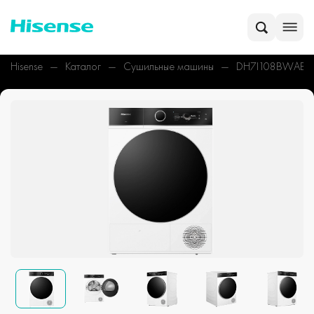
Hisense
Каталог
Сушильные машины
DH7I108BWAB