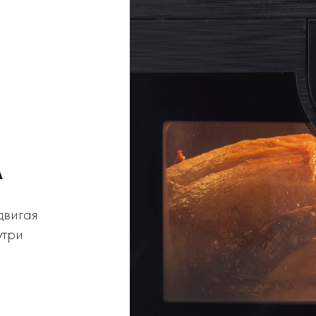
А
двигая
утри