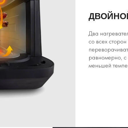
ДВОЙНО
Два нагревател
со всех сторон
переворачиват
равномерно, с 
меньшей темпер