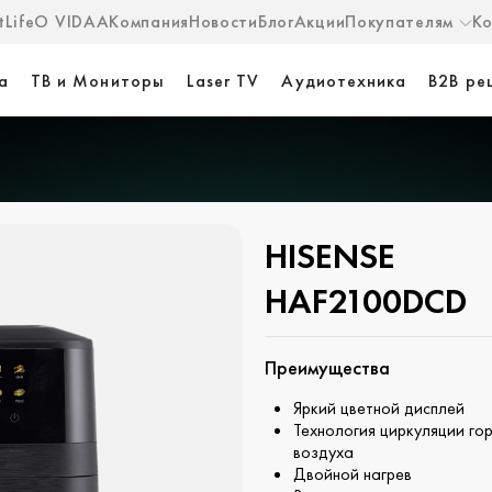
Life
О VIDAA
Компания
Новости
Блог
Акции
Покупателям
К
а
ТВ и Мониторы
Laser TV
Аудиотехника
B2B ре
HISENSE
HAF2100DCD
Преимущества
Яркий цветной дисплей
Технология циркуляции го
воздуха
Двойной нагрев