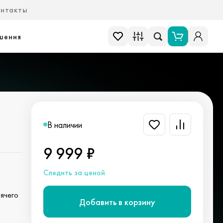
онтакты
шения
В наличии
9 999 ₽
Следить за ценой
рячего
Добавить в корзину