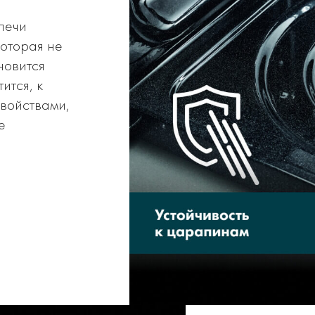
печи
которая не
новится
ится, к
войствами,
е