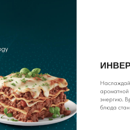
ИНВЕР
Наслаждай
ароматной 
энергию. В
блюда стан