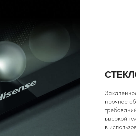
СТЕКЛ
Закаленное
прочнее об
требований
высокой те
в использо