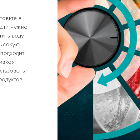
товьте в
Если нужно
тить воду
высокую
подходит
изкая
ользовать
родуктов.