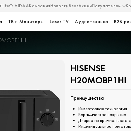
Life
О VIDAA
Компания
Новости
Блог
Акции
Покупателям
К
а
ТВ и Мониторы
Laser TV
Аудиотехника
B2B ре
0MOBP1HI
HISENSE
H20MOBP1HI
Преимущества
Инверторная технология
Керамическое покрытие
Дверца из премиального 
Индивидуальное приготов