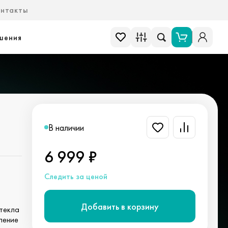
онтакты
шения
В наличии
6 999 ₽
Следить за ценой
Добавить в корзину
стекла
ление