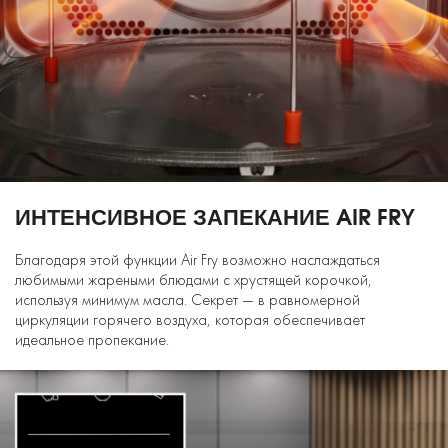
ИНТЕНСИВНОЕ ЗАПЕКАНИЕ AIR FRY
Благодаря этой функции Air Fry возможно наслаждаться
любимыми жареными блюдами с хрустящей корочкой,
используя минимум масла. Секрет — в равномерной
циркуляции горячего воздуха, которая обеспечивает
идеальное пропекание.