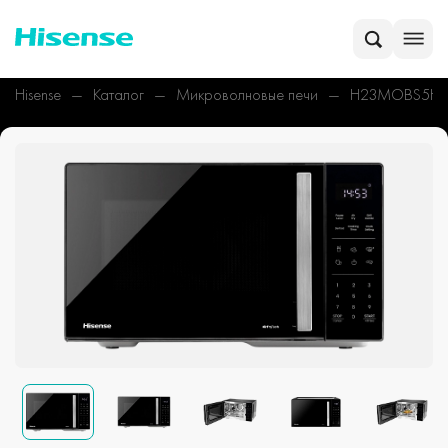
Hisense
Каталог
Микроволновые печи
H23MOBS5H