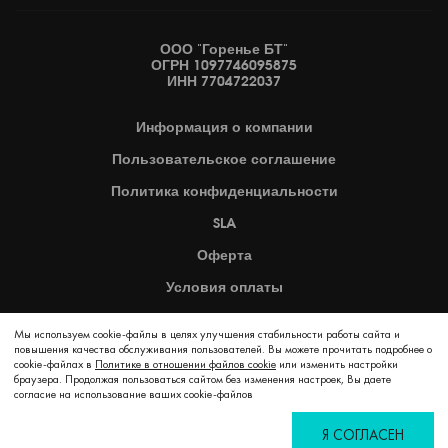
ООО "Горенье БТ"
ОГРН 1097746095875
ИНН 7704722037
Информация
о компании
Пользовательское
соглашение
Политика
конфиденциальности
SLA
Оферта
Условия оплаты
Карта сайта
Мы используем cookie-файлы в целях улучшения стабильности работы сайта и
повышения качества обслуживания пользователей. Вы можете прочитать подробнее о
cookie-файлах в
Политике в отношении файлов cookie
2026 © Copyright Hisense
или изменить настройки
браузера. Продолжая пользоваться сайтом без изменения настроек, Вы даете
согласие на использование ваших cookie-файлов
Я СОГЛАСЕН