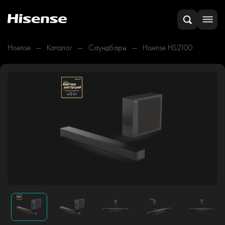
Hisense
Каталог
Саундбары
Hisense HS2100