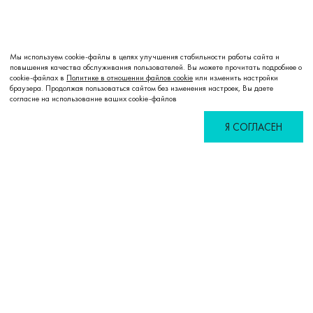
Мы используем cookie-файлы в целях улучшения стабильности работы сайта и
повышения качества обслуживания пользователей. Вы можете прочитать подробнее о
cookie-файлах в
Политике в отношении файлов cookie
или изменить настройки
браузера. Продолжая пользоваться сайтом без изменения настроек, Вы даете
согласие на использование ваших cookie-файлов
Я СОГЛАСЕН
Избранное
Сравнение
Корзина
Войти