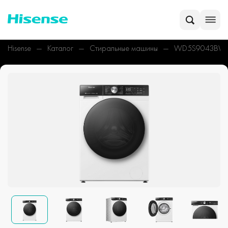
Hisense
Каталог
Стиральные машины
WD5S9043BW