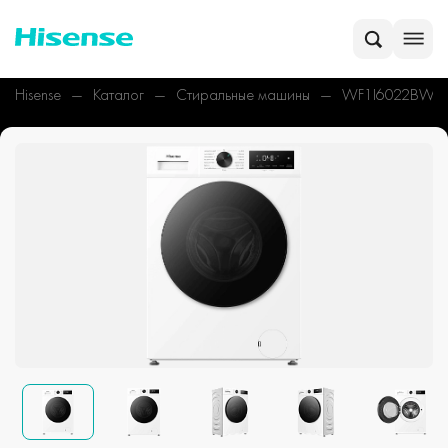
Hisense
Каталог
Стиральные машины
WF1I6022BWU