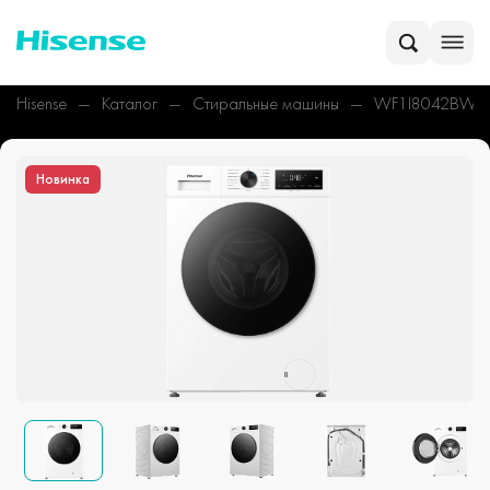
Hisense
Каталог
Стиральные машины
WF1I8042BWP
Новинка