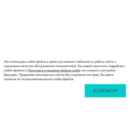
Мы используем cookie-файлы в целях улучшения стабильности работы сайта и
повышения качества обслуживания пользователей. Вы можете прочитать подробнее о
cookie-файлах в
Политике в отношении файлов cookie
или изменить настройки
браузера. Продолжая пользоваться сайтом без изменения настроек, Вы даете
согласие на использование ваших cookie-файлов
Я СОГЛАСЕН
Избранное
Сравнение
Корзина
Войти