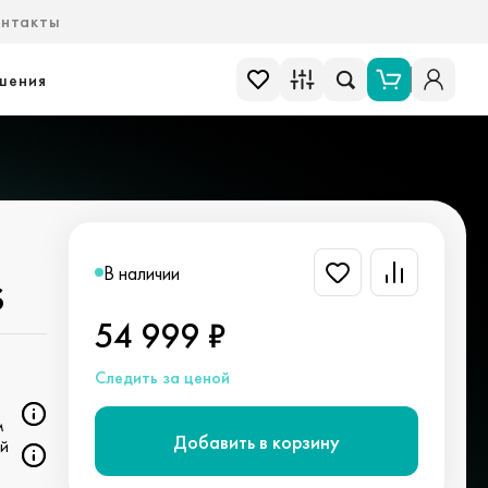
онтакты
шения
В наличии
S
54 999 ₽
Следить за ценой
м
Добавить в корзину
ей