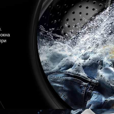
.
локна
при