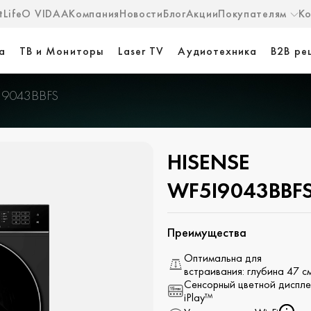
Life
О VIDAA
Компания
Новости
Блог
Акции
Покупателям
К
а
ТВ и Мониторы
Laser TV
Аудиотехника
B2B ре
9043BBFS
HISENSE
WF5I9043BBF
Преимущества
Оптимальна для
встраивания: глубина 47 с
Сенсорный цветной диспл
iPlay™