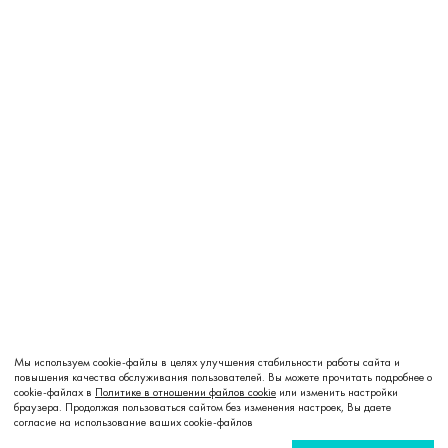
Мы используем cookie-файлы в целях улучшения стабильности работы сайта и
повышения качества обслуживания пользователей. Вы можете прочитать подробнее о
cookie-файлах в
Политике в отношении файлов cookie
или изменить настройки
браузера. Продолжая пользоваться сайтом без изменения настроек, Вы даете
согласие на использование ваших cookie-файлов