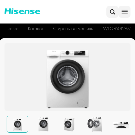
Hisense
Каталог
Стиральные машины
WFQP6012VM