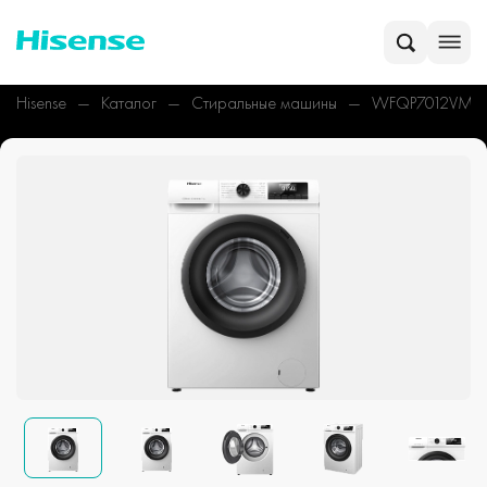
Hisense
Каталог
Стиральные машины
WFQP7012VM