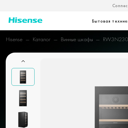
Connect
Бытовая техник
Hisense
Каталог
Винные шкафы
RW3N230