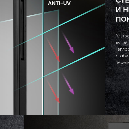
И 
ПО
Ультр
лучей,
Тепло
стаби
переп