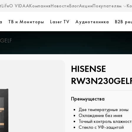
Life
О VIDAA
Компания
Новости
Блог
Акции
Покупателям
К
а
ТВ и Мониторы
Laser TV
Аудиотехника
B2B ре
GELF
HISENSE
RW3N230GEL
Преимущества
Две температурные зоны
Охлаждение без инея
Точный контроль влажност
Стекло с УФ-защитой