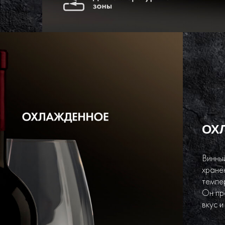
ОХ
Винны
хране
темпе
Он пр
вкус и