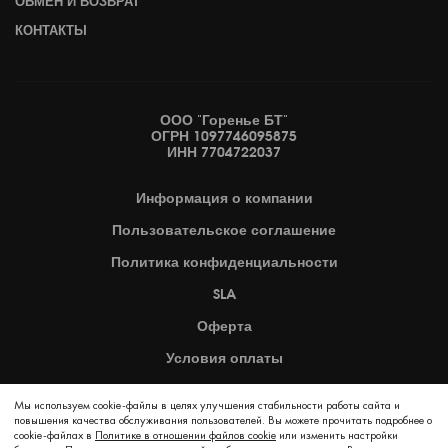
ОБМЕН И ВОЗВРАТ
КОНТАКТЫ
ООО "Горенье БТ"
ОГРН 1097746095875
ИНН 7704722037
Информация
о компании
Пользовательское
соглашение
Политика
конфиденциальности
SLA
Оферта
Условия оплаты
Карта сайта
Мы используем cookie-файлы в целях улучшения стабильности работы сайта и
повышения качества обслуживания пользователей. Вы можете прочитать подробнее о
2026 © Copyright Hisense
cookie-файлах в
Политике в отношении файлов cookie
или изменить настройки