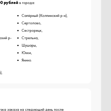
00 рублей
в города:
Сапёрный (Колпинский р-н),
Сертолово,
Сестрорецк,
ский р-
Стрельна,
Шушары,
Юкки,
Янино.
),
узка заказа на следующий день после