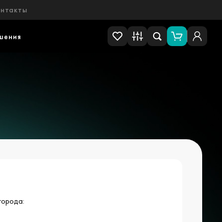
онтакты
шения
города: