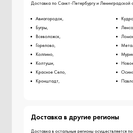
Доставка по Санкт-Петербургу и Ленинградской 
Авиагородок,
Кудро
Бугры,
Ленсо
Всеволожск,
Ломон
Горелово,
Мета
Колпино,
Мурин
Колтуши,
Новое
Красное Село,
Осино
Кронштадт,
Павло
Доставка в другие регионы
Доставка в остальные регионы осуществляется п