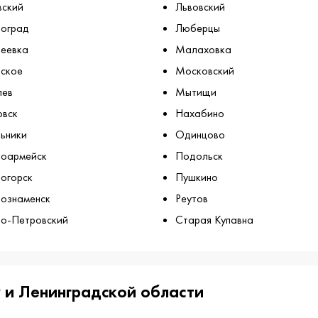
вский
Львовский
оград
Люберцы
еевка
Малаховка
ское
Московский
лев
Мытищи
овск
Нахабино
ьники
Одинцово
ноармейск
Подольск
огорск
Пушкино
ознаменск
Реутов
о-Петровский
Старая Купавна
 и Ленинградской области