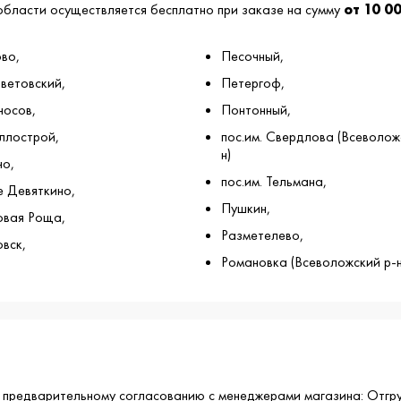
области осуществляется бесплатно при заказе на сумму
от 10 0
во,
Песочный,
ветовский,
Петергоф,
осов,
Понтонный,
ллострой,
пос.им. Свердлова (Всеволож
н)
о,
пос.им. Тельмана,
 Девяткино,
Пушкин,
вая Роща,
Разметелево,
вск,
Романовка (Всеволожский р-н
о предварительному согласованию с менеджерами магазина: Отгр