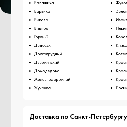
Балашиха
Жуко
Барвиха
Зелен
Быково
Ивант
Видное
Ильин
Горки-2
Коро
Дедовск
Клим
Долгопрудный
Котел
Дзержинский
Крас
Домодедово
Красн
Железнодорожный
Красн
Жуковка
Лосин
Доставка по Санкт-Петербургу