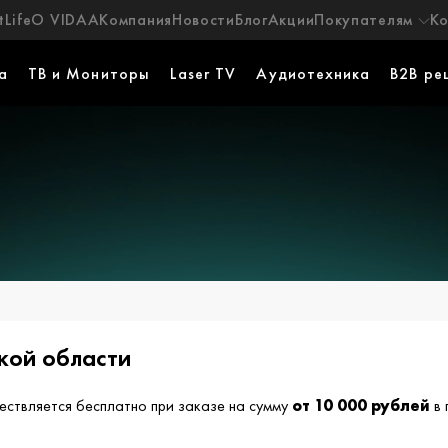
Life
О VIDAA
Компания
Новости
Блог
Акции
Покупателям
К
а
ТВ и Мониторы
Laser TV
Аудиотехника
B2B ре
кой области
ствляется бесплатно при заказе на сумму
от 10 000 рублей
в 