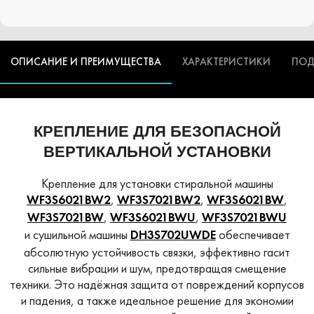
ОПИСАНИЕ И ПРЕИМУЩЕСТВА
ХАРАКТЕРИСТИКИ
ПОД
КРЕПЛЕНИЕ ДЛЯ БЕЗОПАСНОЙ
ВЕРТИКАЛЬНОЙ УСТАНОВКИ
Крепление для установки стиральной машины
,
,
,
WF3S6021BW2
WF3S7021BW2
WF3S6021BW
,
,
WF3S7021BW
WF3S6021BWU
WF3S7021BWU
и сушильной машины
обеспечивает
DH3S702UWDE
абсолютную устойчивость связки, эффективно гасит
сильные вибрации и шум, предотвращая смещение
техники. Это надёжная защита от повреждений корпусов
и падения, а также идеальное решение для экономии