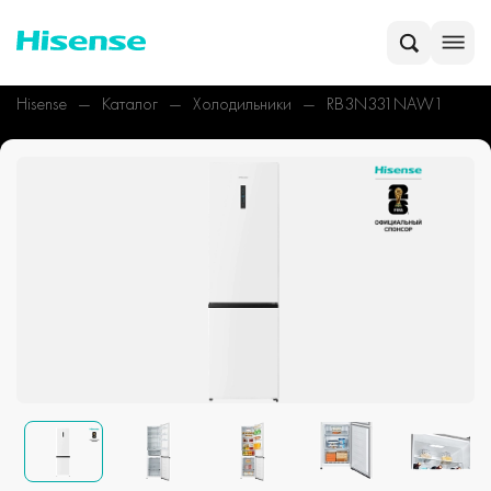
Hisense
Каталог
Холодильники
RB3N331NAW1