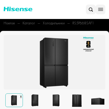
Hisense
Каталог
Холодильники
RS5P668SAF1