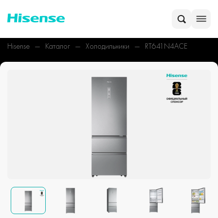
Hisense
Каталог
Холодильники
RT641N4ACE