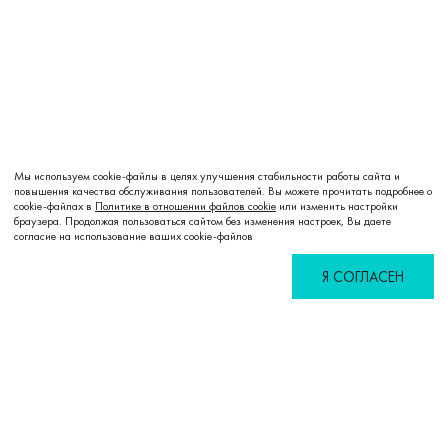
Мы используем cookie-файлы в целях улучшения стабильности работы сайта и
повышения качества обслуживания пользователей. Вы можете прочитать подробнее о
cookie-файлах в
Политике в отношении файлов cookie
или изменить настройки
браузера. Продолжая пользоваться сайтом без изменения настроек, Вы даете
согласие на использование ваших cookie-файлов
Я СОГЛАСЕН
Избранное
Сравнение
Корзина
Войти