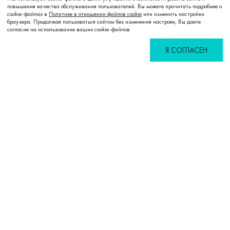
повышения качества обслуживания пользователей. Вы можете прочитать подробнее о
cookie-файлах в
Политике в отношении файлов cookie
или изменить настройки
Добавить в корзину
браузера. Продолжая пользоваться сайтом без изменения настроек, Вы даете
согласие на использование ваших cookie-файлов
Я СОГЛАСЕН
Избранное
Сравнение
Корзина
Войти