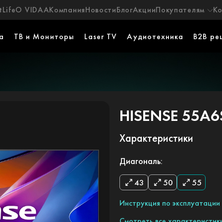
Life
О VIDAA
Компания
Новости
Блог
Акции
Покупателям
К
а
ТВ и Мониторы
Laser TV
Аудиотехника
B2B ре
HISENSE 55A6
Характеристики
Диагональ:
43
50
55
Инструкция по эксплуатации
Смотреть все характеристик