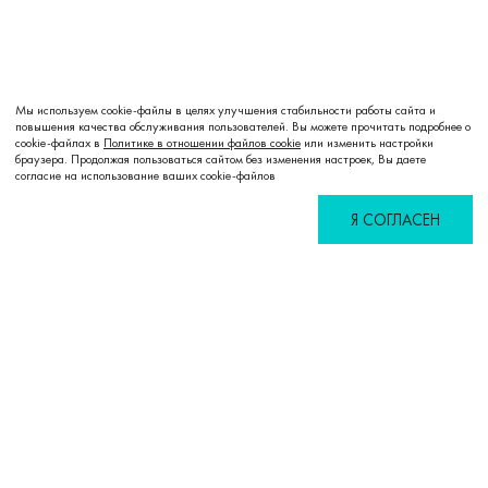
Мы используем cookie-файлы в целях улучшения стабильности работы сайта и
повышения качества обслуживания пользователей. Вы можете прочитать подробнее о
cookie-файлах в
Политике в отношении файлов cookie
или изменить настройки
браузера. Продолжая пользоваться сайтом без изменения настроек, Вы даете
согласие на использование ваших cookie-файлов
Я СОГЛАСЕН
Избранное
Сравнение
Корзина
Войти