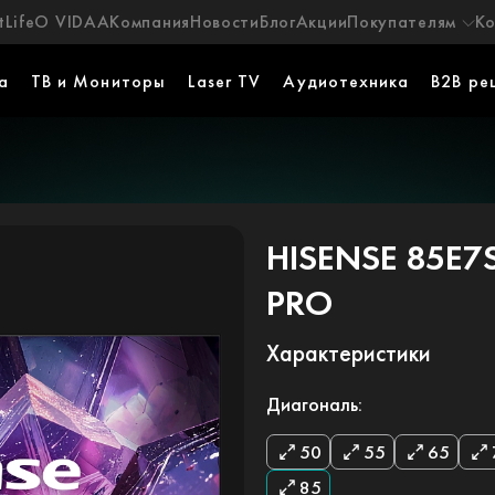
Life
О VIDAA
Компания
Новости
Блог
Акции
Покупателям
К
а
ТВ и Мониторы
Laser TV
Аудиотехника
B2B ре
HISENSE 85E7
PRO
Характеристики
Диагональ:
50
55
65
85