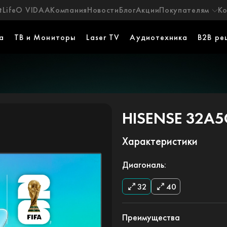
Life
О VIDAA
Компания
Новости
Блог
Акции
Покупателям
К
а
ТВ и Мониторы
Laser TV
Аудиотехника
B2B ре
HISENSE 32A
Характеристики
Диагональ:
32
40
Преимущества