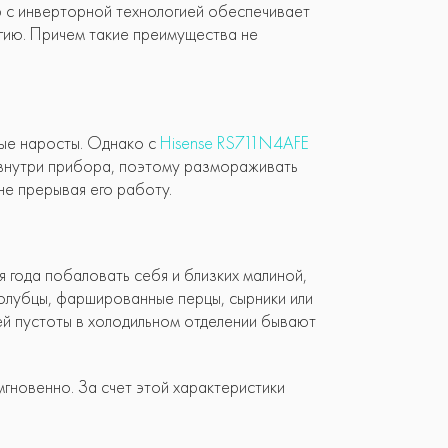
ор с инверторной технологией обеспечивает
гию. Причем такие преимущества не
ные наросты. Однако с
Hisense RS711N4AFE
а внутри прибора, поэтому размораживать
не прерывая его работу.
 года побаловать себя и близких малиной,
голубцы, фаршированные перцы, сырники или
щей пустоты в холодильном отделении бывают
гновенно. За счет этой характеристики