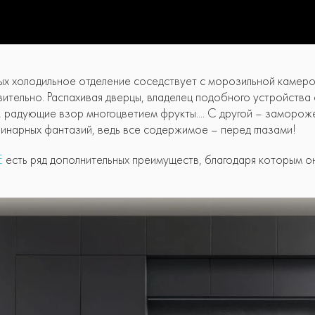
рых холодильное отделение соседствует с морозильной камеро
твительно. Распахивая дверцы, владелец подобного устройства
, радующие взор многоцветием фрукты.... С другой – заморо
инарных фантазий, ведь все содержимое – перед глазами!
E
есть ряд дополнительных преимуществ, благодаря которым он