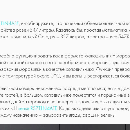
711N4AFE
, вы обнаружите, что полезный объем холодильной к
ойства равен 547 литрам. Казалось бы, простая математика. 
ожет измениться? Сегодня – 357 литров, а завтра – все 547?
собна функционировать как в формате «холодильник + морозил
дной настройки можно легко преобразовать морозильную каме
ьзования морозилки в качестве холодильника. Функция превра
 с температурой около 0°C, и вы вольны распоряжаться бол
дильной камеры незаменима посреди мегаполиса, если в дом
е гостей, в большом холодильнике поместятся и порционные з
лько дней за городом и не намерены вновь и вновь отлучатьс
ть их в
Hisense RS711N4AFE
. Когда выходные или отпуск подо
мому назначению – заморозить ягоды, овощи и зелень.