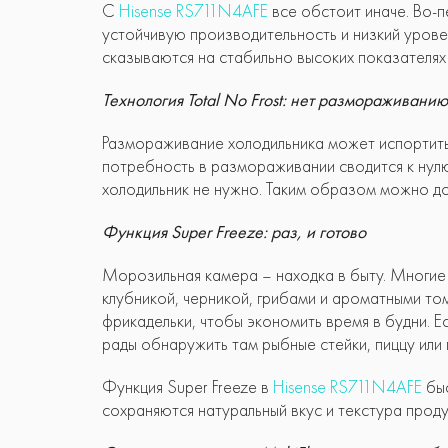
С
Hisense RS711N4AFE
все обстоит иначе. Во-п
устойчивую производительность и низкий урове
сказываются на стабильно высоких показателях
Технология Total No Frost: нет размораживанию
Размораживание холодильника может испортить 
потребность в размораживании сводится к нулю
холодильник не нужно. Таким образом можно до
Функция Super Freeze: раз, и готово
Морозильная камера – находка в быту. Многие 
клубникой, черникой, грибами и ароматными то
фрикадельки, чтобы экономить время в будни. Е
рады обнаружить там рыбные стейки, пиццу или 
Функция Super Freeze в
Hisense RS711N4AFE
быс
сохраняются натуральный вкус и текстура проду