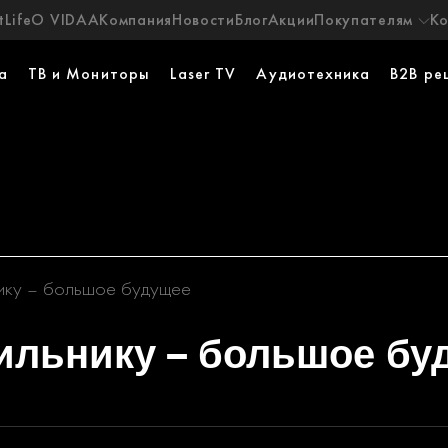
Life
О VIDAA
Компания
Новости
Блог
Акции
Покупателям
К
а
ТВ и Мониторы
Laser TV
Аудиотехника
B2B ре
ику – большое будущее
ильнику – большое бу