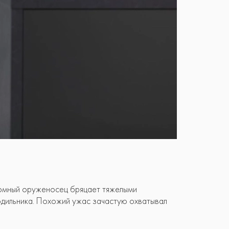
громный оруженосец бряцает тяжелыми
одильника. Похожий ужас зачастую охватывал