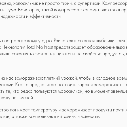
ервых, холодильник не просто тихий, а супертихий. Компресс
нь шума. Во-вторых, такой компрессор экономит электроэнер
 надежности и эффективности.
настроение кому угодно. Равно как и снежная шуба или ледя
. Технология Total No Frost предотвращает образование льд
льше сохранять свежесть и питательные свойства продуктов, 
из нас замораживают летний урожай, чтобы в холодное время
матами. Кто-то предпочитает готовить впрок и замораживать 
сть те, кто редко пользуются морозилкой, но в момент звеня
пачку пельменей.
тро понижает температуру и замораживает продукты почти м
ктов, а также все полезные витамины и минералы.