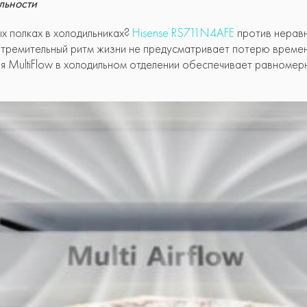
льности
х полках в холодильниках?
Hisense RS711N4AFE
против неравн
Стремительный ритм жизни не предусматривает потерю времени
ния MultiFlow в холодильном отделении обеспечивает равноме