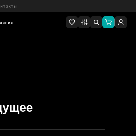
онтакты
шения
дущее