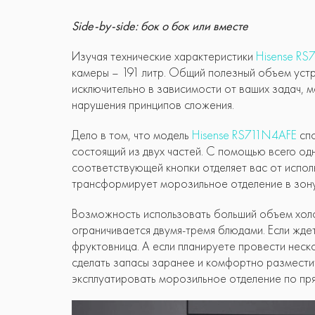
Side-by-side: бок о бок или вместе
Изучая технические характеристики
Hisense RS
камеры – 191 литр. Общий полезный объем устр
исключительно в зависимости от ваших задач, м
нарушения принципов сложения.
Дело в том, что модель
Hisense RS711N4AFE
спо
состоящий из двух частей. С помощью всего о
соответствующей кнопки отделяет вас от испол
трансформирует морозильное отделение в зону
Возможность использовать больший объем холо
ограничивается двумя-тремя блюдами. Если ждет
фруктовница. А если планируете провести неско
сделать запасы заранее и комфортно размести
эксплуатировать морозильное отделение по пря