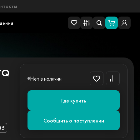
онтакты
шения
7Q
Нет в наличии
Где купить
Сообщить о поступлении
85