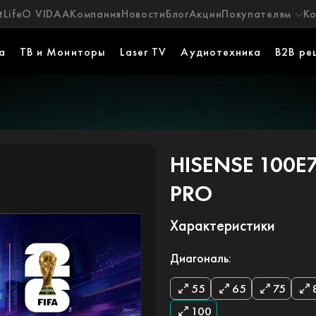
Life
О VIDAA
Компания
Новости
Блог
Акции
Покупателям
К
а
ТВ и Мониторы
Laser TV
Аудиотехника
B2B ре
HISENSE 100E
PRO
Характеристики
Диагональ:
55
65
75
100