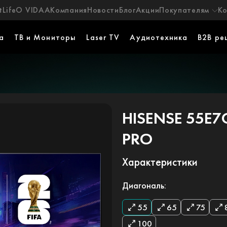
Life
О VIDAA
Компания
Новости
Блог
Акции
Покупателям
К
а
ТВ и Мониторы
Laser TV
Аудиотехника
B2B ре
HISENSE 55E7
PRO
Характеристики
Диагональ:
55
65
75
100