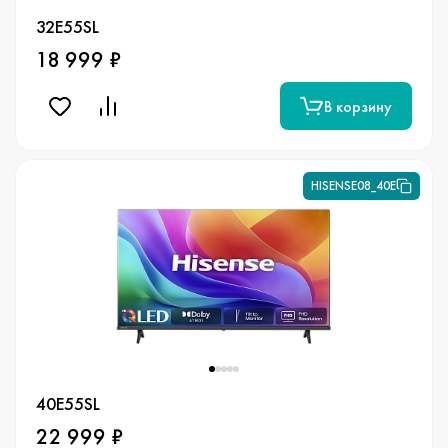
32E55SL
18 999 ₽
В корзину
HISENSE08_40E
40E55SL
22 999 ₽