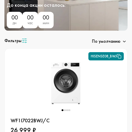
До конца акции осталось:
00
00
00
дн
час
мин
Фильтры
По умолчанию
HISENSE08_BWJ
WF1I7022BWJ/C
26 999 ₽