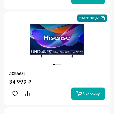
HISENSE08_6SL
50E66SL
34 999 ₽
В корзину