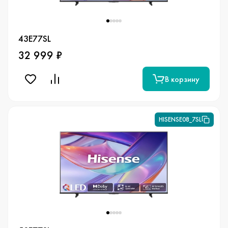
43E77SL
32 999 ₽
В корзину
HISENSE08_7SL