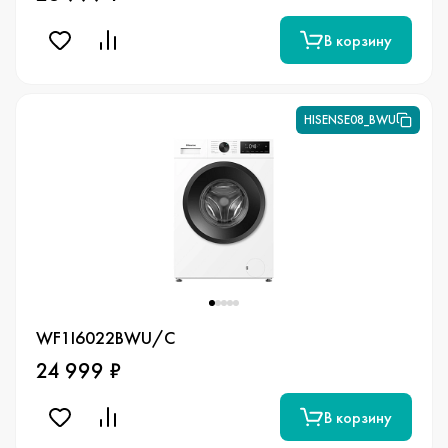
В корзину
HISENSE08_BWU
WF1I6022BWU/C
24 999 ₽
В корзину