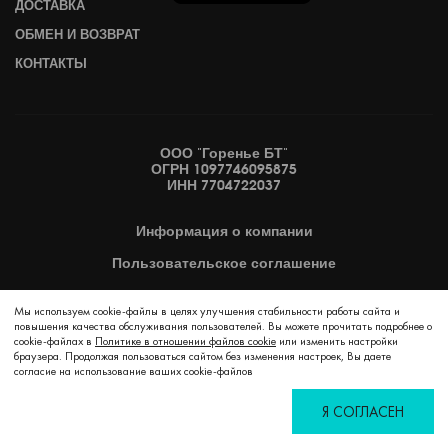
ДОСТАВКА
ОБМЕН И ВОЗВРАТ
КОНТАКТЫ
ООО "Горенье БТ"
ОГРН 1097746095875
ИНН 7704722037
Информация
о компании
Пользовательское
соглашение
Политика
конфиденциальности
Мы используем cookie-файлы в целях улучшения стабильности работы сайта и
повышения качества обслуживания пользователей. Вы можете прочитать подробнее о
SLA
cookie-файлах в
Политике в отношении файлов cookie
или изменить настройки
браузера. Продолжая пользоваться сайтом без изменения настроек, Вы даете
Оферта
согласие на использование ваших cookie-файлов
Условия оплаты
Я СОГЛАСЕН
Карта сайта
Избранное
Сравнение
Корзина
Войти