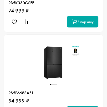
RB5K330GSFE
74 999 ₽
В корзину
RS5P668SAF1
94 999 ₽