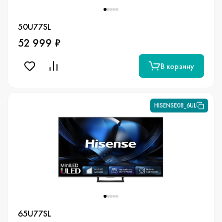
50U77SL
52 999 ₽
В корзину
HISENSE08_6UL
65U77SL