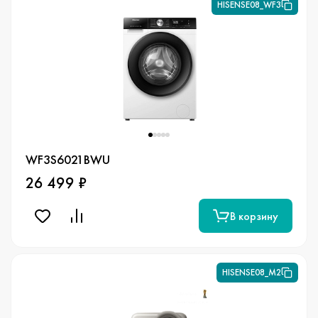
HISENSE08_WF3
WF3S6021BWU
26 499 ₽
В корзину
HISENSE08_М2