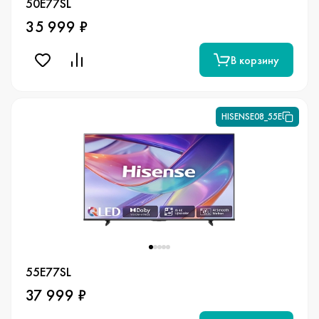
50E77SL
35 999 ₽
В корзину
HISENSE08_55E
55E77SL
37 999 ₽